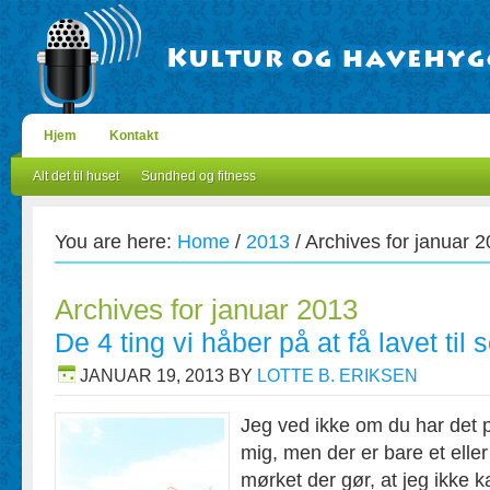
Hjem
Kontakt
Alt det til huset
Sundhed og fitness
You are here:
Home
/
2013
/
Archives for januar 
Archives for januar 2013
De 4 ting vi håber på at få lavet ti
JANUAR 19, 2013
BY
LOTTE B. ERIKSEN
Jeg ved ikke om du har de
mig, men der er bare et elle
mørket der gør, at jeg ikke 