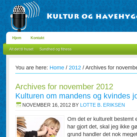
Hjem
Kontakt
Alt det til huset
Sundhed og fitness
You are here:
Home
/
2012
/
Archives for novemb
Archives for november 2012
Kulturen om mandens og kvindes j
NOVEMBER 16, 2012
BY
LOTTE B. ERIKSEN
Om det er kulturelt bestemt 
har gjort det, skal jeg ikke 
grund handler det nok meg