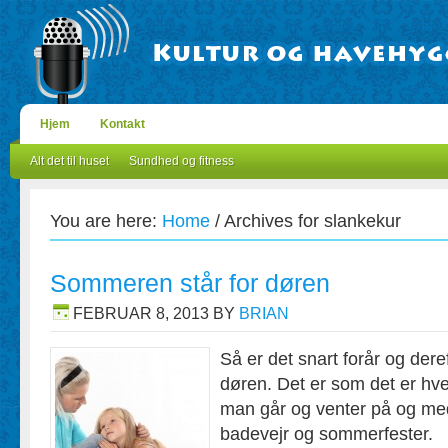
Hjem
Kontakt
Alt det til huset
Sundhed og fitness
You are here:
Home
/
Archives for slankekur
Sommeren står for døren
FEBRUAR 8, 2013
BY
BRIAN
Så er det snart forår og der
døren. Det er som det er hve
man går og venter på og me
badevejr og sommerfester.