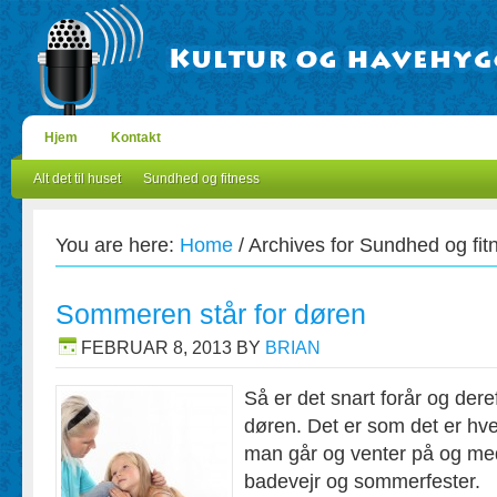
Hjem
Kontakt
Alt det til huset
Sundhed og fitness
You are here:
Home
/
Archives for Sundhed og fit
Sommeren står for døren
FEBRUAR 8, 2013
BY
BRIAN
Så er det snart forår og der
døren. Det er som det er hve
man går og venter på og me
badevejr og sommerfester.